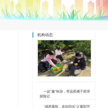
机构动态
一起“趣”秋游，寄远星橘子星球
探险记
“感恩重阳，老幼同乐”之重阳节