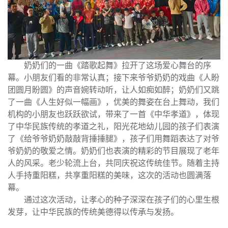
奶奶们的一曲《踏歌起舞》拉开了这场爱心舞台的序
幕。小朋友们看的非常认真；接下来爷爷奶奶的戏曲《人盼
团圆月盼圆》的声音婉转动听，让人如痴如醉；奶奶们又跳
了一曲《人生好似一幅画》，优美的舞姿在台上舞动，我们
机构的小朋友也跃跃欲试，带来了一首《中华孝道》，体现
了中华民族传统的孝道之礼，阳光花地幼儿园的孩子们表演
了《给爷爷奶奶敲敲背捶捶腿》，孩子们用舞蹈表达了对爷
爷奶奶的敬爱之情。奶奶们也表演的精彩的节目展现了老年
人的风采。老少轮流上台，共同庆祝这传统佳节。随着主持
人手持重阳糕，共享重阳糕的美味，这次的活动也圆满落
幕。
通过这次活动，让孝心的种子深深在孩子们的心里生根
发芽，让中华民族的传统美德得以传承与发扬。